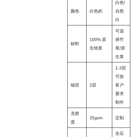
白色/
颜色
白色的
自然
白
可选
100% 原
择竹
材料
生纸浆
浆/原
生浆
1-3层
可按
铺层
2层
客户
要求
制作
克密
25gsm
定制
度
全压