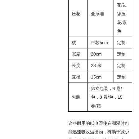
花/边
压花
全浮雕
缘压
花/素
色
核
带芯5cm
定制
宽度
20cm
定制
长度
28 米
定制
直径
15cm
定制
独立包装，4 卷/
包装
包，8 卷/包，15
卷/箱
这些耐用的纸巾即使在潮湿时也
能迅速吸收溢出物，有助于减少