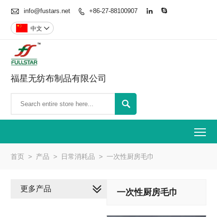

info@fustars.net
+86-27-88100907



中文

福星无纺布制品有限公司

To
首页
>
产品
>
日常消耗品
>
一次性厨房毛巾
更多产品
一次性厨房毛巾