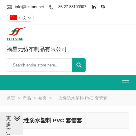

info@fustars.net
+86-27-88100907



中文

福星无纺布制品有限公司

To
首页
>
产品
>
袖套
>
一次性防水塑料 PVC 套管套
更
一次性防水塑料 PVC 套管套
多
产